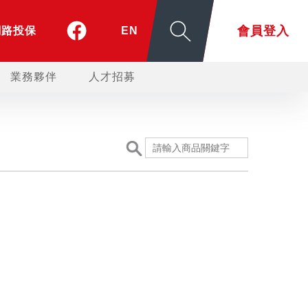
會員登入
網路投保
EN
業務夥伴
人才招募