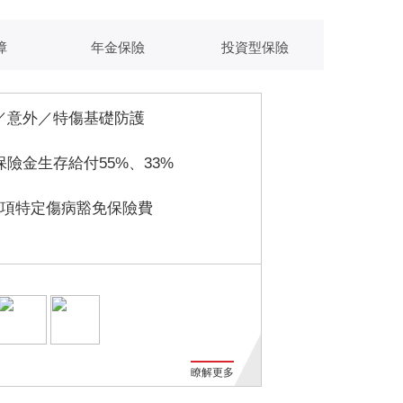
障
年金保險
投資型保險
／意外／特傷基礎防護
保險金生存給付55%、33%
6項特定傷病豁免保險費
瞭解更多